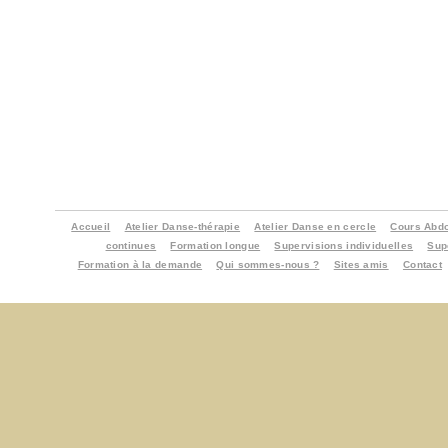
Accueil
Atelier Danse-thérapie
Atelier Danse en cercle
Cours Abdo
continues
Formation longue
Supervisions individuelles
Sup
Formation à la demande
Qui sommes-nous ?
Sites amis
Contact