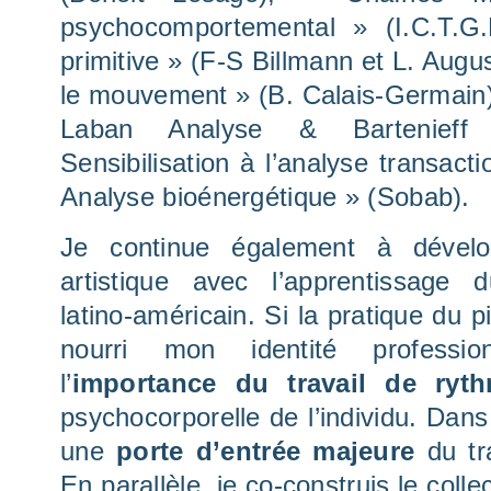
psychocomportemental » (I.C.T.G.
primitive » (F-S Billmann et L. Augu
le mouvement » (B. Calais-Germain
Laban Analyse & Bartenieff 
Sensibilisation à l’analyse transact
Analyse bioénergétique » (Sobab).
Je continue également à dévelop
artistique avec l’apprentissage
latino-américain. Si la pratique du 
nourri mon identité professio
l’
importance du travail de ryt
psychocorporelle de l’individu. Dans l
une
porte d’entrée majeure
du tra
En parallèle, je co-construis le colle